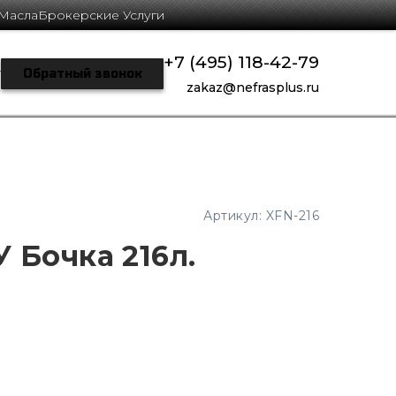
Масла
Брокерские Услуги
+7 (495) 118-42-79
г
Обратный звонок
zakaz@nefrasplus.ru
Артикул:
XFN-216
 Бочка 216л.