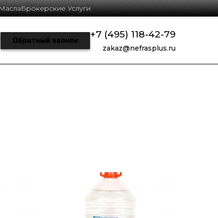
Масла
Брокерские Услуги
+7 (495) 118-42-79
г
Обратный звонок
zakaz@nefrasplus.ru