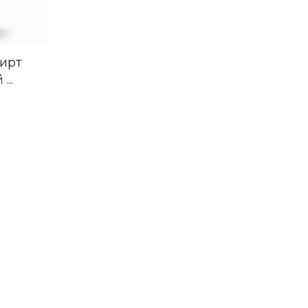
ирт
..