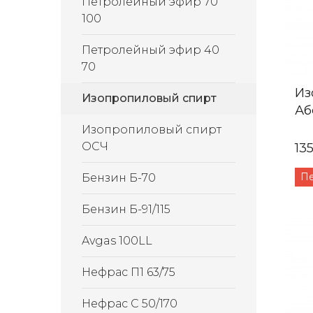
Петролейный эфир 70
100
Петролейный эфир 40
70
Из
Изопропиловый спирт
Аб
Изопропиловый спирт
ОСЧ
135
П
Бензин Б-70
Бензин Б-91/115
Avgas 100LL
Нефрас П1 63/75
Нефрас С 50/170