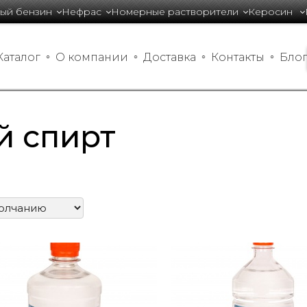
ый бензин
Нефрас
Номерные растворители
Керосин 
Каталог
О компании
Доставка
Контакты
Бло
й спирт