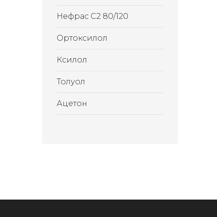
Нефрас С2 80/120
Ортоксилол
Ксилол
Толуол
Ацетон